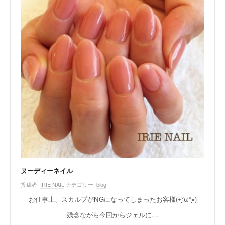
ヌーディーネイル
投稿者:
IRIE NAIL
カテゴリー:
blog
お仕事上、スカルプがNGになってしまったお客様(٭°̧̧̧ω°̧̧̧٭)
残念ながら今回からジェルに…