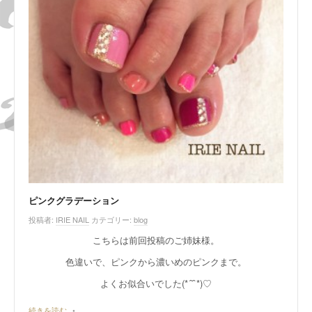
ピンクグラデーション
投稿者:
IRIE NAIL
カテゴリー:
blog
こちらは前回投稿のご姉妹様。
色違いで、ピンクから濃いめのピンクまで。
よくお似合いでした(*´˘`*)♡
続きを読む
•