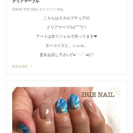
クリアマーブル
投稿者:
IRIE NAIL
カテゴリー:
blog
こちらはスカルプチュアの
クリアマーブル(*´˘`*)♡
アートは全てジェルで作ってます❤︎
ターコイズと、シェル、
是非お試し下さい(*๓´╰╯`๓)♡
続きを読む
•