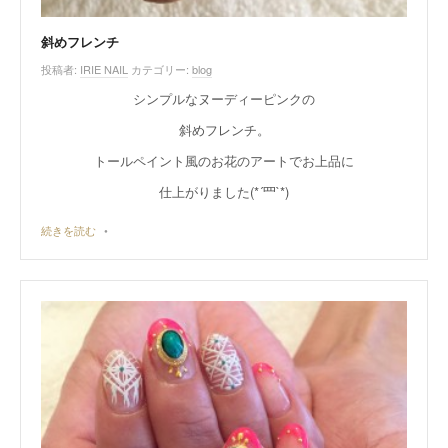
斜めフレンチ
投稿者:
IRIE NAIL
カテゴリー:
blog
シンプルなヌーディーピンクの
斜めフレンチ。
トールペイント風のお花のアートでお上品に
仕上がりました(*´罒`*)
続きを読む
•