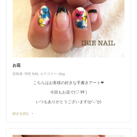
お花
投稿者:
IRIE NAIL
カテゴリー:
blog
こちらはお客様の好きな手書きアート❤︎
今回もお花で(♡´艸`)
いつもありがとうございます(ღ˘⌣˘ღ)
続きを読む
•