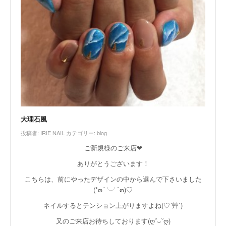
大理石風
投稿者:
IRIE NAIL
カテゴリー:
blog
ご新規様のご来店❤︎
ありがとうございます！
こちらは、前にやったデザインの中から選んで下さいました
(*๓´╰╯`๓)♡
ネイルするとテンション上がりますよね(♡´艸`)
又のご来店お待ちしております(ღ˘⌣˘ღ)