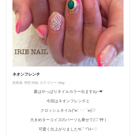
ネオンフレンチ
投稿者:
IRIE NAIL
カテゴリー:
blog
夏はやっぱりネイルカラー出ますね~❤︎
今回はネオンフレンチと
クロッシェネイル(*๓´╰╯`๓)♡
大きめターコイズのパーツも乗せて(♡´艸`)
可愛く仕上がりました٩꒰ ˘ ³˘꒱۶~♡