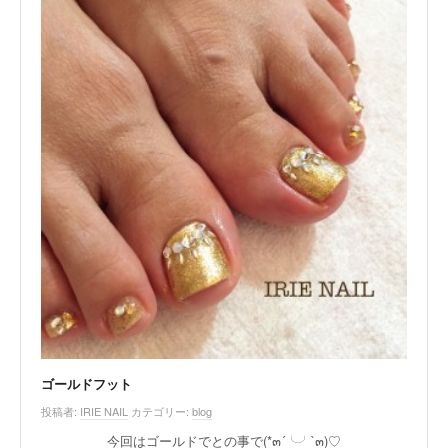
ゴールドフット
投稿者:
IRIE NAIL
カテゴリー:
blog
今回はゴールドでとの事で(*๓´╰╯`๓)♡