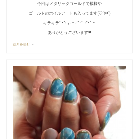
今回はメタリックゴールドで模様や
ゴールドのホイルアートも入ってます(♡´艸`)
キラキラﾟ･*:.｡.＊.:*･ﾟ.:*･ﾟ＊
ありがとうございます❤︎
続きを読む
•