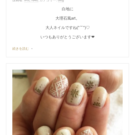
白地に
大理石風art。
大人ネイルですね(*´˘`*)♡
いつもありがとうございます❤︎
続きを読む
•