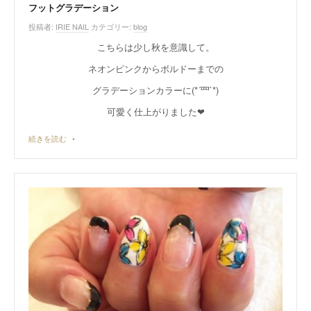
フットグラデーション
投稿者:
IRIE NAIL
カテゴリー:
blog
こちらは少し秋を意識して。
ネオンピンクからボルドーまでの
グラデーションカラーに(*´罒`*)
可愛く仕上がりました❤︎
続きを読む
•