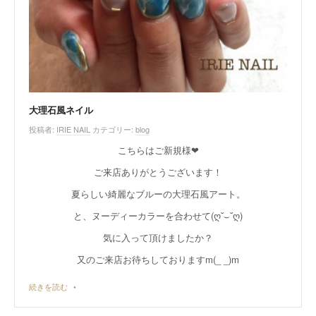
大理石風ネイル
投稿者:
IRIE NAIL
カテゴリー:
blog
こちらはご新規様❤︎
ご来店ありがとうございます！
夏らしい綺麗なブルーの大理石風アート。
と、ヌーディーカラーを合わせて(ღ˘⌣˘ღ)
気に入って頂けましたか？
又のご来店お待ちしておりますm(_ _)m
続きを読む
•