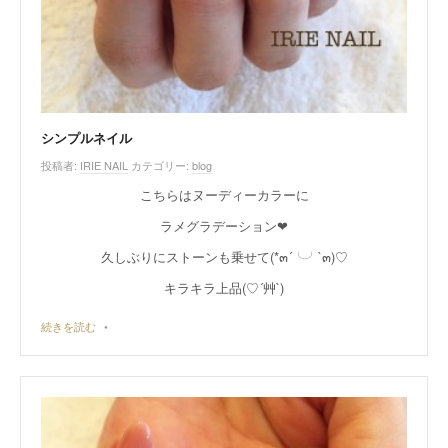
シンプルネイル
投稿者:
IRIE NAIL
カテゴリー:
blog
こちらはヌーディーカラーに
ラメグラデーション❤︎
久しぶりにストーンも乗せて(*๓´╰╯`๓)♡
キラキラ上品(♡´艸`)
続きを読む
•