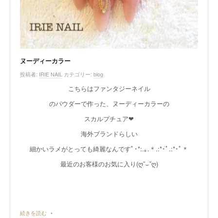
ヌーディーカラー
投稿者:
IRIE NAIL
カテゴリー:
blog
こちらはファンタジーネイル
のパウダーで作った、ヌーディーカラーの
スカルプチュア❤︎
海外ブランドらしい
細かいラメがとっても綺麗なんですﾟ･*:.｡.＊.:*･ﾟ.:*･ﾟ＊
最近のお客様のお気に入り(ღ˘⌣˘ღ)
続きを読む
•