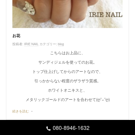
お花
投稿者:
IRIE NAIL
カテゴリー:
blog
こちらはお上品に、
サンディジェルを使ってのお花。
トップ仕上げしてからのアートなので、
引っかからない程度のザラザラ質感。
ホワイトオニキスと、
メタリックゴールドのアートを合わせて(ღ˘⌣˘ღ)
続きを読む
•
080-8946-1632