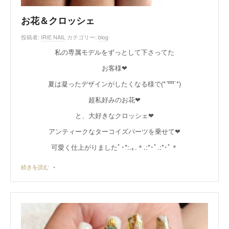
お花＆クロッシェ
投稿者:
IRIE NAIL
カテゴリー:
blog
私の専属モデルをずっとして下さってた
お客様❤︎
夏は凝ったデザインがしたくなる様で(*´罒`*)
超私好みのお花❤︎
と、大好きなクロッシェ❤︎
アンティークなターコイズパーツを乗せて❤︎
可愛く仕上がりましたﾟ･*:.｡.＊.:*･ﾟ.:*･ﾟ＊
続きを読む
•