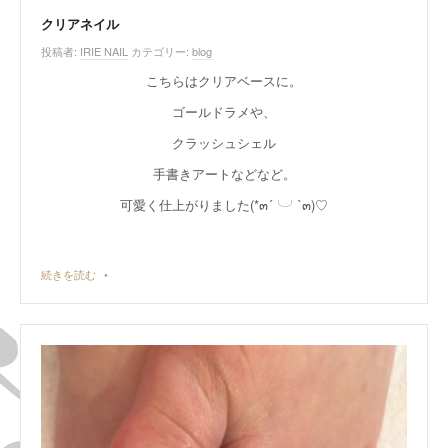
ル
。
クリアネイル
投稿者:
IRIE NAIL
カテゴリー:
blog
こちらはクリアベースに。
ゴールドラメや、
クラッシュシェル
手書きアートなどなど。
可愛く仕上がりました(*๓´╰╯`๓)♡
続きを読む
•