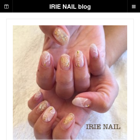
京
IRIE NAIL blog
都
府
八
幡
市
の
ネ
イ
ル
サ
ロ
ン
な
ら
ア
イ
リ
ー
ネ
イ